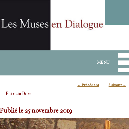
ALLER AU CONTENU PRINCIPAL
ALLER AU CONTENU SECONDAIRE
MENU PRINCIPAL
MENU
←
Précédent
Suivant
→
Navigation des articles
Patrizia Bovi
Publié le
25 novembre 2019