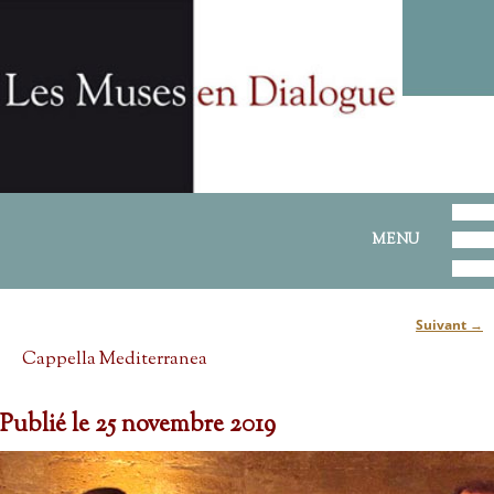
ALLER AU CONTENU PRINCIPAL
ALLER AU CONTENU SECONDAIRE
MENU PRINCIPAL
MENU
Suivant
→
Navigation des articles
Cappella Mediterranea
Publié le
25 novembre 2019