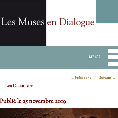
ALLER AU CONTENU PRINCIPAL
ALLER AU CONTENU SECONDAIRE
MENU PRINCIPAL
MENU
←
Précédent
Suivant
→
Navigation des articles
Lea Dessandre
Publié le
25 novembre 2019